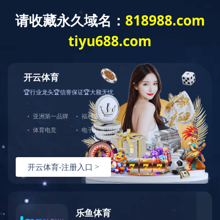
加入勋龙
企业文化
使命 ：助力中国成为世界智造强国
愿景
：成为中国模范幸福企业
价值观：成就客户，成就员工
人事
直 线：0512-57452666
EMAIL：mag@shinlone.com.cn
地 址：昆山市张浦镇晏公埭巷90号
热线：
151-9017-0656