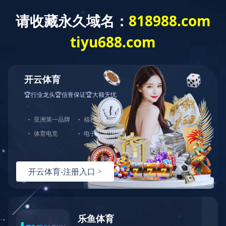
财务报表/环境、社会及管治资料 - [年
报] 年报 2020
财务报表
/
环境、社会及管治资料
- [
年报
]
年报
2020
上一条资讯：
截至二零二一年三月三十一日止之股份发行人的证
券变动月报表
下一条资讯：
举报政策
热线：
151-9017-0656