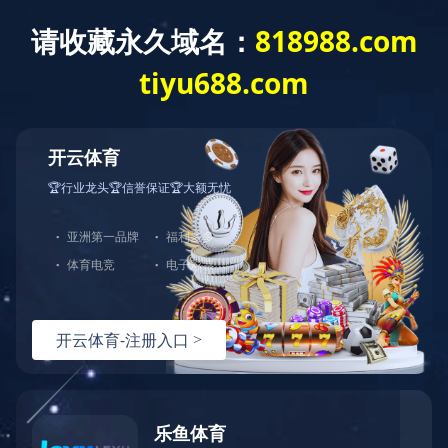
公告及通告 - [董事会召开日期] 董事会
会议召开日期
公告及通告
- [
董事会召开日期
]
董事会会议召开日期
上一条资讯：
截至二零二六年二月二十八日止之股份发行人的证
券变动月报表
下一条资讯：
公告及通告-【暂停办理过户登记手续或更改暂停
办理过户日期/股东周年大会通告】 股东周年大会通告
热线：
151-9017-0656