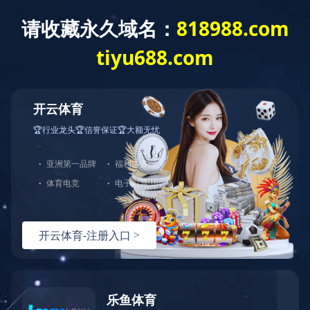
通函-【其他】致登记股东之通知信函及
回条 -刊发二零二四年中期报告
通函-【其他】致登记股东之通知信函及回条 -刊发二零二四年中
期报告
上一条资讯：
财务报表/环境、社会及管治资料 - [中期/半年度报
告] 2024中期报告
下一条资讯：
举报政策
热线：
151-9017-0656