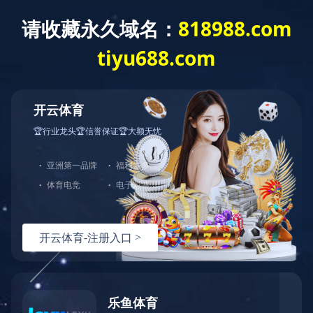
公告及通告 - [其他-杂项] 自愿性公告-控
股股东的股权变动
公告及通告
- [
其他
-
杂项
]
自愿性公告
-
控股股东的股权变动
上一条资讯：
公告及通告 - [盈利警告 / 內幕消息] 盈利預警
下一条资讯：
举报政策
热线：
151-9017-0656